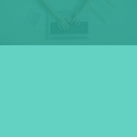
+38 095 419 51 99
info@dach-schule.com
ГРАФІК РОБОТИ: